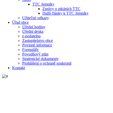
TTC Jemníky
Zprávy o utkáních TTC
Další články k TTC Jemníky
Užitečné odkazy
Úřad obce
Úřední hodiny
Úřední deska
e-podatelna
Zastupitelstvo obce
Povinné informace
Formuláře
Povodňový plán
Strategické dokumenty
Prohlášení o ochraně soukromí
Kontakt