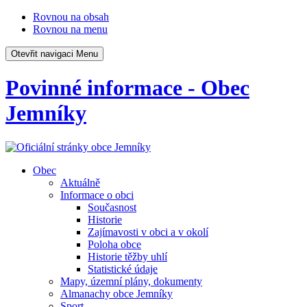
Rovnou na obsah
Rovnou na menu
Otevřit navigaci
Menu
Povinné informace - Obec
Jemníky
Obec
Aktuálně
Informace o obci
Současnost
Historie
Zajímavosti v obci a v okolí
Poloha obce
Historie těžby uhlí
Statistické údaje
Mapy, územní plány, dokumenty
Almanachy obce Jemníky
Sport