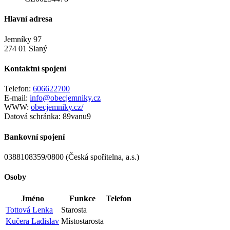
Hlavní adresa
Jemníky 97
274 01 Slaný
Kontaktní spojení
Telefon:
606622700
E-mail:
info@obecjemniky.cz
WWW:
obecjemniky.cz/
Datová schránka:
89vanu9
Bankovní spojení
0388108359/0800 (Česká spořitelna, a.s.)
Osoby
Jméno
Funkce
Telefon
Tottová Lenka
Starosta
Kučera Ladislav
Místostarosta