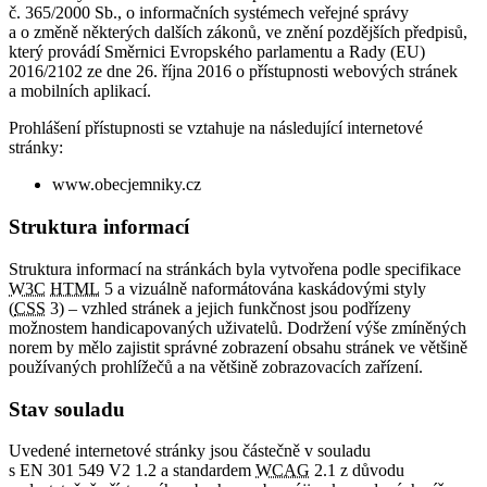
č. 365/2000 Sb., o informačních systémech veřejné správy
a o změně některých dalších zákonů, ve znění pozdějších předpisů,
který provádí Směrnici Evropského parlamentu a Rady (EU)
2016/2102 ze dne 26. října 2016 o přístupnosti webových stránek
a mobilních aplikací.
Prohlášení přístupnosti se vztahuje na následující internetové
stránky:
www.obecjemniky.cz
Struktura informací
Struktura informací na stránkách byla vytvořena podle specifikace
W3C
HTML
5 a vizuálně naformátována kaskádovými styly
(
CSS
3) – vzhled stránek a jejich funkčnost jsou podřízeny
možnostem handicapovaných uživatelů. Dodržení výše zmíněných
norem by mělo zajistit správné zobrazení obsahu stránek ve většině
používaných prohlížečů a na většině zobrazovacích zařízení.
Stav souladu
Uvedené internetové stránky jsou částečně v souladu
s EN 301 549 V2 1.2 a standardem
WCAG
2.1 z důvodu