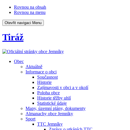
Rovnou na obsah
Rovnou na menu
Otevřit navigaci
Menu
Tiráž
Obec
Aktuálně
Informace o obci
Současnost
Historie
Zajímavosti v obci a v okolí
Poloha obce
Historie těžby uhlí
Statistické údaje
Mapy, územní plány, dokumenty
Almanachy obce Jemníky
Sport
TTC Jemníky
Zprávy o utkáních TTC