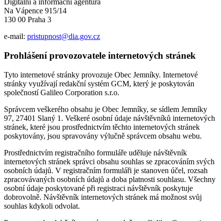
Digitální a informační agentura
Na Vápence 915/14
130 00 Praha 3
e-mail:
pristupnost@dia.gov.cz
Prohlášení provozovatele internetových stránek
Tyto internetové stránky provozuje Obec Jemníky. Internetové
stránky využívají redakční systém GCM, který je poskytován
společností Galileo Corporation s.r.o.
Správcem veškerého obsahu je Obec Jemníky, se sídlem Jemníky
97, 27401 Slaný 1. Veškeré osobní údaje návštěvníků internetových
stránek, které jsou prostřednictvím těchto internetových stránek
poskytovány, jsou spravovány výlučně správcem obsahu webu.
Prostřednictvím registračního formuláře uděluje návštěvník
internetových stránek správci obsahu souhlas se zpracováním svých
osobních údajů. V registračním formuláři je stanoven účel, rozsah
zpracovávaných osobních údajů a doba platnosti souhlasu. Všechny
osobní údaje poskytované při registraci návštěvník poskytuje
dobrovolně. Návštěvník internetových stránek má možnost svůj
souhlas kdykoli odvolat.