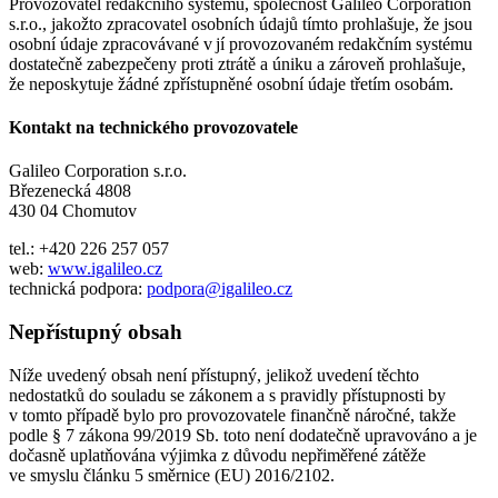
Provozovatel redakčního systému, společnost Galileo Corporation
s.r.o., jakožto zpracovatel osobních údajů tímto prohlašuje, že jsou
osobní údaje zpracovávané v jí provozovaném redakčním systému
dostatečně zabezpečeny proti ztrátě a úniku a zároveň prohlašuje,
že neposkytuje žádné zpřístupněné osobní údaje třetím osobám.
Kontakt na technického provozovatele
Galileo Corporation s.r.o.
Březenecká 4808
430 04 Chomutov
tel.: +420 226 257 057
web:
www.igalileo.cz
technická podpora:
podpora@igalileo.cz
Nepřístupný obsah
Níže uvedený obsah není přístupný, jelikož uvedení těchto
nedostatků do souladu se zákonem a s pravidly přístupnosti by
v tomto případě bylo pro provozovatele finančně náročné, takže
podle § 7 zákona 99/2019 Sb. toto není dodatečně upravováno a je
dočasně uplatňována výjimka z důvodu nepřiměřené zátěže
ve smyslu článku 5 směrnice (EU) 2016/2102.