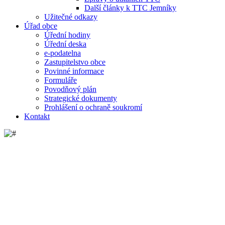
Další články k TTC Jemníky
Užitečné odkazy
Úřad obce
Úřední hodiny
Úřední deska
e-podatelna
Zastupitelstvo obce
Povinné informace
Formuláře
Povodňový plán
Strategické dokumenty
Prohlášení o ochraně soukromí
Kontakt