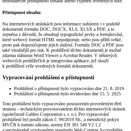
nedostatečně přístupného obsahu anebo výjimek uvedených níže.
Přístupnost obsahu
Na internetových stránkách jsou informace nabízeny i v podobě
dokumentů formátu DOC, DOCX, XLS, XLSX a PDF, a to
zejména z důvodů, že obsahují typografické prvky a formátování,
které webový formát HTML nepodporuje, nebo jsou příliš velké,
proto pak doporučujeme jejich stažení. Formáty DOC a PDF jsou
také vhodnější pro tisk. K prohlížení těchto dokumentů je možné
zdarma stáhnout Word Viewer a Acrobat Reader. V některých
webových prohlížečích je integrována aplikace, jež slouží
k prohlížení výše uvedených formátů dokumentů.
Vypracování prohlášení o přístupnosti
Prohlášení o přístupnosti bylo vypracováno dne 21. 8. 2019
Prohlášení o přístupnosti bylo revidováno dne 15. 5. 2025
Toto prohlášení bylo vypracováno posouzením provedeným třetí
stranou – technickým provozovatelem těchto internetových stránek
(společností Galileo Corporation s. r. o.). Pro vypracování
prohlášení byl použit zákon č. 99/2019 Sb., a metodický pokyn
MVČR k tomuto zákonu, normy EN 301 549 V2 1.2
a mezinárodně uznávanému standardu Web Content Accessibility