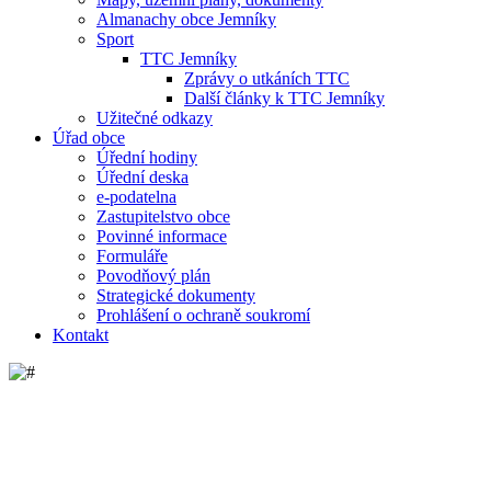
Almanachy obce Jemníky
Sport
TTC Jemníky
Zprávy o utkáních TTC
Další články k TTC Jemníky
Užitečné odkazy
Úřad obce
Úřední hodiny
Úřední deska
e-podatelna
Zastupitelstvo obce
Povinné informace
Formuláře
Povodňový plán
Strategické dokumenty
Prohlášení o ochraně soukromí
Kontakt