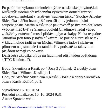
Po parádním výkonu z minulého týdne na slánské plovárně,kde
Mušketýři udolali přesvědčivým výsledkem domácí rezervu
zopakovali tentokrát v relativně "suchém tričku" Stochov.Jaroslav
Sklenička s Jiřím Jozou ještě nenašli ani v jednom utkání
soupeře,posila Martin Kasík to je pak rovněž pastva pro oči.Tento
výborný hráč byť ve Slaném podlehl Chadimovi nedal vůbec
znát,že by extrémně musel přidávat plyn a skalpy Pánka resp.dnes
Janouška jsou toho jasným důkazem.Do pozice alternistů se tak
v klidu mohou řadit nejen Michal Vilímek s řádově slušným
přínosem na jistotu,ale i ostatní,kteří v podstatě za takovouto
plejádou nemají co pokazit.
Další ostrá zkouška přijde na řadu hned příští týden opět doma
s TTC Kladno - D.
Body: Sklenička a Kasík po 4,Joza 3 ,Vilímek 2 a debly Joza-
Sklenička a Vilímek-Kasík po 1.
Body ze Slaného: Sklenička 4,Kasík 3,Joza 2 a debly Sklenička-
Joza a Kasík-Kofroň po 1.
Vytvořeno: 16. 10. 2024
Poslední aktualizace: 16. 10. 2024 9:31
Autor:
Správce webu
<
Zpět na Zprávy o utkáních TTC
nahoru