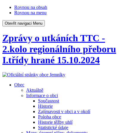
Rovnou na obsah
Rovnou na menu
Otevřit navigaci
Menu
Zprávy o utkáních TTC -
2.kolo regionálního přeboru
I.třídy hrané 15.10.2024
Obec
Aktuálně
Informace o obci
Současnost
Historie
Zajímavosti v obci a v okolí
Poloha obce
Historie těžby uhlí
Statistické údaje
Mapy, územní plány, dokumenty