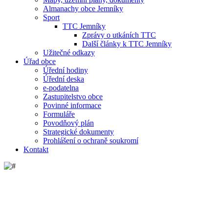
Almanachy obce Jemníky
Sport
TTC Jemníky
Zprávy o utkáních TTC
Další články k TTC Jemníky
Užitečné odkazy
Úřad obce
Úřední hodiny
Úřední deska
e-podatelna
Zastupitelstvo obce
Povinné informace
Formuláře
Povodňový plán
Strategické dokumenty
Prohlášení o ochraně soukromí
Kontakt