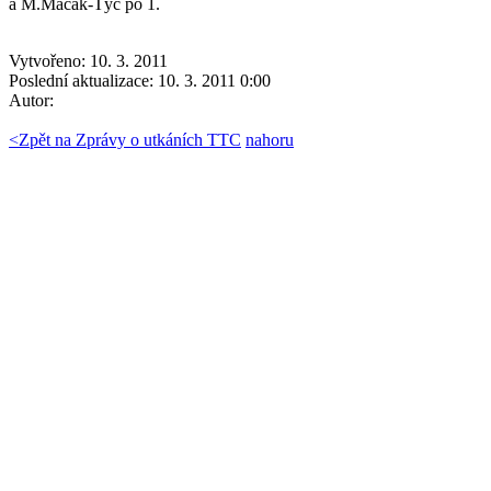
a M.Macák-Týc po 1.
Vytvořeno: 10. 3. 2011
Poslední aktualizace: 10. 3. 2011 0:00
Autor:
<
Zpět na Zprávy o utkáních TTC
nahoru