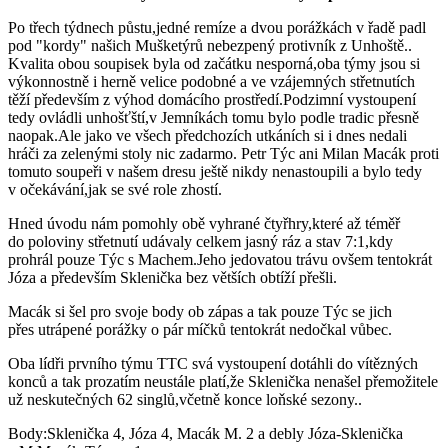
Po třech týdnech půstu,jedné remíze a dvou porážkách v řadě padl
pod "kordy" našich Mušketýrů nebezpený protivník z Unhoště..
Kvalita obou soupisek byla od začátku nesporná,oba týmy jsou si
výkonnostně i herně velice podobné a ve vzájemných střetnutích
těží především z výhod domácího prostředí.Podzimní vystoupení
tedy ovládli unhošťští,v Jemníkách tomu bylo podle tradic přesně
naopak.Ale jako ve všech předchozích utkáních si i dnes nedali
hráči za zelenými stoly nic zadarmo. Petr Týc ani Milan Macák proti
tomuto soupeři v našem dresu ještě nikdy nenastoupili a bylo tedy
v očekávání,jak se své role zhostí.
Hned úvodu nám pomohly obě vyhrané čtyřhry,které až téměř
do poloviny střetnutí udávaly celkem jasný ráz a stav 7:1,kdy
prohrál pouze Týc s Machem.Jeho jedovatou trávu ovšem tentokrát
Józa a především Sklenička bez větších obtíží přešli.
Macák si šel pro svoje body ob zápas a tak pouze Týc se jich
přes utrápené porážky o pár míčků tentokrát nedočkal vůbec.
Oba lídři prvního týmu TTC svá vystoupení dotáhli do vítězných
konců a tak prozatím neustále platí,že Sklenička nenašel přemožitele
už neskutečných 62 singlů,včetně konce loňské sezony..
Body:Sklenička 4, Józa 4, Macák M. 2 a debly Józa-Sklenička