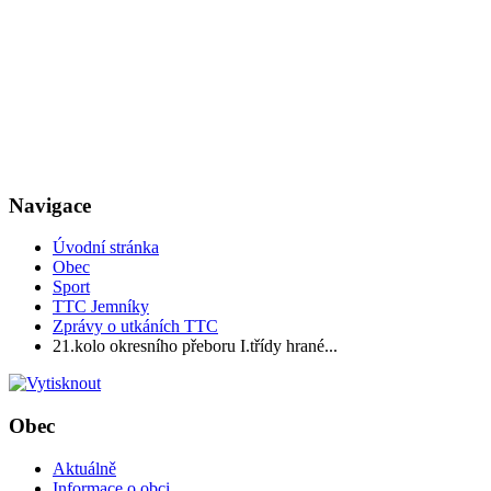
Navigace
Úvodní stránka
Obec
Sport
TTC Jemníky
Zprávy o utkáních TTC
21.kolo okresního přeboru I.třídy hrané...
Obec
Aktuálně
Informace o obci