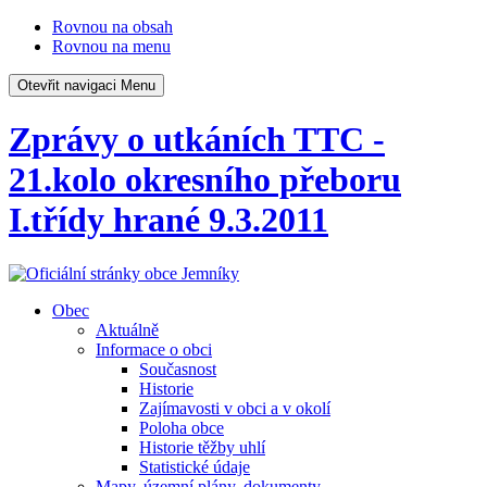
Rovnou na obsah
Rovnou na menu
Otevřit navigaci
Menu
Zprávy o utkáních TTC -
21.kolo okresního přeboru
I.třídy hrané 9.3.2011
Obec
Aktuálně
Informace o obci
Současnost
Historie
Zajímavosti v obci a v okolí
Poloha obce
Historie těžby uhlí
Statistické údaje
Mapy, územní plány, dokumenty