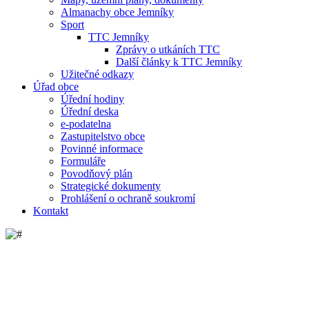
Almanachy obce Jemníky
Sport
TTC Jemníky
Zprávy o utkáních TTC
Další články k TTC Jemníky
Užitečné odkazy
Úřad obce
Úřední hodiny
Úřední deska
e-podatelna
Zastupitelstvo obce
Povinné informace
Formuláře
Povodňový plán
Strategické dokumenty
Prohlášení o ochraně soukromí
Kontakt