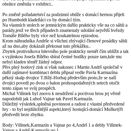
obrátce změnila v exhibici..
Po změně pořadatelství za podzimní obtíže s domácí hernou přijeli
po Humboldt kladeňáci co by domácí tým.
Na vlastních stolech se jemnickým dařilo prakticky vše na co sáhli a
parády,jenž ve třech případech znamenaly udolání největší hvězdy
Tomáše Bílého byly více než koukatelnou epizodou.
Krom náhradníka Andrše si všichni zbývající členové posádky sáhli
až na dno,aby dokázali překonat tuto překážku..
Zbytek protivníkova bitevního pole prakticky neměl čím ublížit a tak
s vyjímkou Josefa Bílého sbíral čestné bodíky pouze tam,kde mu
nebyl kladen téměř žádný odpor.
Přes plný bodový zisk si však nakonec i Martin Andrš společně v
další zajímavé kombinaci deblu připsal vedle Pavla Karmazína
pěkný skalp dvojice T.Bílý-Horbaj především proto,že se naší
dvojici povedl po dvou o balon prohospodařených setech otočit
tento zápas ve svůj prospěch.
Michal Vilímek byl znovu k neudržení a poctivou hrou jej věrně
napodobili jak Luboš Vajnar tak Pavel Karmazín.
Důležitý výsledek,splněná povinnost a radost z vlastní předvedené
hry - to byl nejdůležitější aspekt,který hostující-domácí Mušketýři
předvedli beze zbytku.
Body: Vilímek,Karmazín a Vajnar po 4,Andrš 1 a debly Vilímek-
Vajnar a Andrš-Karmazín po 1.