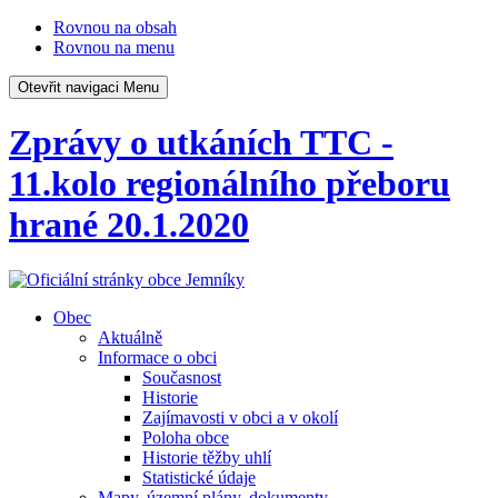
Rovnou na obsah
Rovnou na menu
Otevřit navigaci
Menu
Zprávy o utkáních TTC -
11.kolo regionálního přeboru
hrané 20.1.2020
Obec
Aktuálně
Informace o obci
Současnost
Historie
Zajímavosti v obci a v okolí
Poloha obce
Historie těžby uhlí
Statistické údaje
Mapy, územní plány, dokumenty