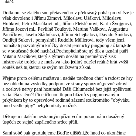
taktéž.
Dotknout se zlatého snu přetaveného v překrásný pohár pro vítěze je
však dovoleno i Jiřímu Zímovi, Miloslavu Ušákovi, Miloslavu
Hubkovi, Petru Macákovi ml., Jiřímu Fleislébrovi, Karlu Švojgrovi,
Jiřímu Jozovi ml., Pavliíně Toušové, Martinu Vaňkovi, Augustinu
Panáčkovi, Josefu Stádníkovi, Jiřímu Schejbalovi, Davidu Šmídovi,
Ondřeji Sukovi , pomyslně i Rudolfu Müllerovi, tedy všem jenž
pomáhali pozvolnými krůčky dostat jemnický pingpong až tam,kde
se v současné době nachází.Pochopitelně stejný dík a uznání patří
Milanu Macákovi,který s týmem dosáhl na premiérový zisk
mistrovské trofeje a z mužstva jako jediný odešel reálně hrát vyšší
soutěž než tu,kterou se svým mužstvem získal.
Přejme proto celému mužstvu i nadále totožnou chuť a radost ze hry
bez ohledu na výsledky,podporu ze strany sponzorů,pevné zdraví
a ocelové nervy paní hostinské Dáši Chlumecké,bez jejíž trpělivosti
za ta léta s téměř třicetičlenou tlupou bláznů s pogumovaným
prkýnkem by to opravdové rodinné zázemí soukromého "obýváku
hned vedle pípy" nebylo nikdy možné.
Děkujem i dalším nestranným příznivcům pokud nám dosažený
úspěch ze stejně zapáleného srdce přáli..
Sami sobě pak grartulujeme.Buďte ujištěni,že hned co ukončíme