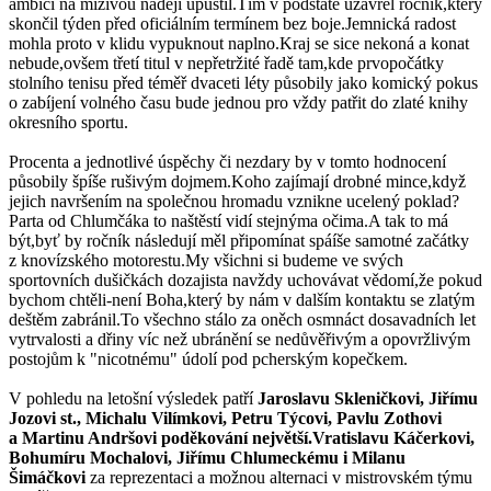
ambicí na mizivou naději upustil.Tím v podstatě uzavřel ročník,který
skončil týden před oficiálním termínem bez boje.Jemnická radost
mohla proto v klidu vypuknout naplno.Kraj se sice nekoná a konat
nebude,ovšem třetí titul v nepřetržité řadě tam,kde prvopočátky
stolního tenisu před téměř dvaceti léty působily jako komický pokus
o zabíjení volného času bude jednou pro vždy patřit do zlaté knihy
okresního sportu.
Procenta a jednotlivé úspěchy či nezdary by v tomto hodnocení
působily špíše rušivým dojmem.Koho zajímají drobné mince,když
jejich navršením na společnou hromadu vznikne ucelený poklad?
Parta od Chlumčáka to naštěstí vidí stejnýma očima.A tak to má
být,byť by ročník následují měl připomínat spáíše samotné začátky
z knovízského motorestu.My všichni si budeme ve svých
sportovních dušičkách dozajista navždy uchovávat vědomí,že pokud
bychom chtěli-není Boha,který by nám v dalším kontaktu se zlatým
deštěm zabránil.To všechno stálo za oněch osmnáct dosavadních let
vytrvalosti a dřiny víc než ubránění se nedůvěřivým a opovržlivým
postojům k "nicotnému" údolí pod pcherským kopečkem.
V pohledu na letošní výsledek patří
Jaroslavu Skleničkovi, Jiřímu
Jozovi st., Michalu Vilímkovi, Petru Týcovi, Pavlu Zothovi
a Martinu Andršovi poděkování největší.Vratislavu Káčerkovi,
Bohumíru Mochalovi, Jiřímu Chlumeckému i Milanu
Šimáčkovi
za reprezentaci a možnou alternaci v mistrovském týmu