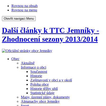
Rovnou na obsah
Rovnou na menu
Otevřit navigaci
Menu
Další články k TTC Jemníky -
Zhodnocení sezony 2013/2014
Obec
Aktuálně
Informace o obci
Současnost
Historie
Zajímavosti v obci a v okolí
Poloha obce
Historie těžby uhlí
Statistické údaje
Mapy, územní plány, dokumenty
Almanachy obce Jemníky
Sport