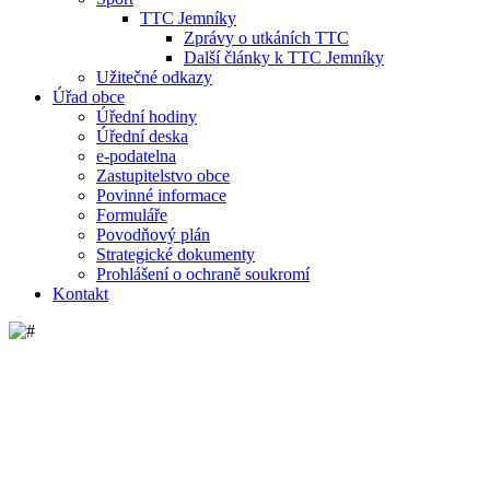
TTC Jemníky
Zprávy o utkáních TTC
Další články k TTC Jemníky
Užitečné odkazy
Úřad obce
Úřední hodiny
Úřední deska
e-podatelna
Zastupitelstvo obce
Povinné informace
Formuláře
Povodňový plán
Strategické dokumenty
Prohlášení o ochraně soukromí
Kontakt