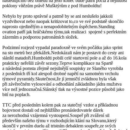
následujícího bez ohledu na jeho konec bude patřit pocta a nejhlubší
poklony vítězům právě Mušktýrům z pod Humboldtu!
Nebylo by proto správné a patrně by se ani neslušelo jakkoli
vyzdvihovat nebo naopak kritizovat to,co ve své podstatě skončilo
naprosto ojedinělým a nenapodobitelným úspěchem.Standing
ovation patří jak hráčskému týmu,tak realizaci spojené s perfektním
zázemím a podporou patronátních složek.
Podzimní rozjezd vypadal paradoxně ve svém počátku jako sprint
na sto metrů bez překážek.Nedokázali nám je postavit do cesty ani
slánští matadoři.Humboldti pobili celé startovní pole a až do 16.kola
prakticky neřešili závěr sezony.Teprve komplikace na Spartě
a následná pomsta zřejmě nejsilnější soupisky ze Slaného vyrobila
z posledních tří kol alespoň drobné napětí na samotném vrcholu
týmové pyramidy.Skutečnost,že jí jemničtí zvládnou byla však
při závěrečném vylosování a odhodlání základního jádra mužstva
více než jednoznačná.Slánský tlak na výsostné pozice působil jako
bití na poplach.
TTC před posledním kolem pak za statečný vzdor a příkladnou
bojovnost dostali od nejbližšího pronásledovatele dárek
za nerozhodná vzájemná vystoupení.Soupeř při zvážení sil
především našeho týmu v rozhodujícím klání na Slovanu,který
skončil v prvním duelu až tristním debaklem soupeře,ze svých