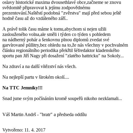
oslavy historické maxima dvousethlavé obce,začneme se znovu
svědomitě připravovat k jejímu zodpovědnému
prezentování.Naštěstí podobná "zvěrstva" mají před sebou ještě
hodně času až do vzdáleného září..
A právě tolik času máme k tomu,abychom si nejen užili
zaslouženého volna,ale směli i týden co týden s pohledem
na nádherný pohár a šenkovnu plnou diplomů zvedat své
garvírované půllitry,bez ohledu na to,že nás všechny v pochvalném
článku regionálního periodika překřtil šéfredaktor kladenského
sportu pan Jiří Nagy při dosažení "zlatého hattricku" na Sokoly...
Na zdraví a na další vítězství nás všech.
Na nejlepší partu v širokém okolí....
Na TTC Jemníky!!!
Snad jsme svým počínáním kromě soupeřů nikoho nezklamali...
Váš Martin Andrš - "bratr" a předseda oddílu
Vytvořeno: 11. 4. 2017