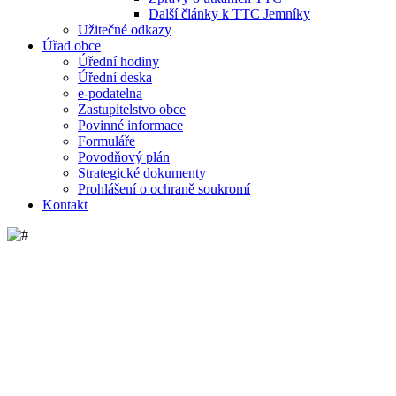
Další články k TTC Jemníky
Užitečné odkazy
Úřad obce
Úřední hodiny
Úřední deska
e-podatelna
Zastupitelstvo obce
Povinné informace
Formuláře
Povodňový plán
Strategické dokumenty
Prohlášení o ochraně soukromí
Kontakt