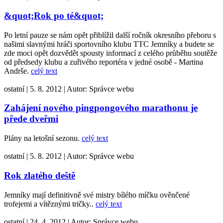
&quot;Rok po té&quot;
Po letní pauze se nám opět přiblížil další ročník okresního přeboru s
našimi slavnými hráči sportovního klubu TTC Jemníky a budete se
zde moci opět dozvědět spousty informací z celého průběhu soutěže
od předsedy klubu a zuřivého reportéra v jedné osobě - Martina
Andrše.
celý text
ostatní
|
5. 8. 2012
|
Autor:
Správce webu
Zahájení nového pingpongového marathonu je
přede dveřmi
Plány na letošní sezonu.
celý text
ostatní
|
5. 8. 2012
|
Autor:
Správce webu
Rok zlatého deště
Jemníky mají definitivně své mistry bílého míčku ověnčené
trofejemi a vítěznými tričky..
celý text
ostatní
|
24. 4. 2012
|
Autor:
Správce webu