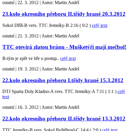
ostatní
|
22. 3. 2012
|
Autor:
Martin Andrš
23.kolo okresního přeboru II.třídy hrané 20.3.2012
Sokol Dříň-B vers. TTC Jemníky-B 2:16 ( 0:2 )
celý text
ostatní
|
21. 3. 2012
|
Autor:
Martin Andrš
TTC otevírá zlatou bránu - Mušketýři mají mečbol!
B-tým je zpět ve hře o postup..
celý text
ostatní
|
19. 3. 2012
|
Autor:
Martin Andrš
22.kolo okresního přeboru I.třídy hrané 15.3.2012
DTJ Sparta Doly Kladno-A vers. TTC Jemníky-A 7:11 ( 1:1 )
celý
text
ostatní
|
16. 3. 2012
|
Autor:
Martin Andrš
22.kolo okresního přeboru II.třídy hrané 13.3.2012
TTC Jemníky-B vers. Sokol Buštěhrad-C 14:4 ( 2:0 )
celý text