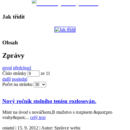
Jak třídit
Obsah
Zprávy
první
předchozí
Číslo stránky
ze
11
další
poslední
Počet na stránku
Nový ročník stolního tenisu rozlosován.
Mistr na úvod s nováčkem,B mužstvo s rozpisem &quot;pro
vrahy&quot;...
celý text
ostatní
|
15. 9. 2012
|
Autor:
Správce webu