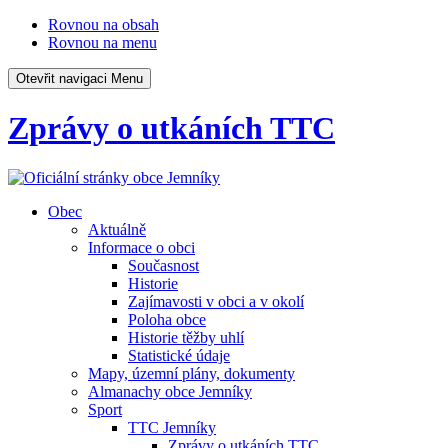
Rovnou na obsah
Rovnou na menu
Otevřit navigaci
Menu
Zprávy o utkáních TTC
Obec
Aktuálně
Informace o obci
Současnost
Historie
Zajímavosti v obci a v okolí
Poloha obce
Historie těžby uhlí
Statistické údaje
Mapy, územní plány, dokumenty
Almanachy obce Jemníky
Sport
TTC Jemníky
Zprávy o utkáních TTC