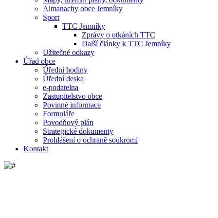
Almanachy obce Jemníky
Sport
TTC Jemníky
Zprávy o utkáních TTC
Další články k TTC Jemníky
Užitečné odkazy
Úřad obce
Úřední hodiny
Úřední deska
e-podatelna
Zastupitelstvo obce
Povinné informace
Formuláře
Povodňový plán
Strategické dokumenty
Prohlášení o ochraně soukromí
Kontakt