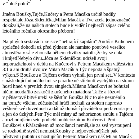
v "plné polní"..
Jména Boušky,Tajče,Kučery a Petra Macáka určitě budily
respekt,ale Józa,Sklenička,Milan Macák a Týc zcela jednoznačně
dokázali,že na našich stolech bude k vidění nejhezčí zápas celého
letošního ročníku okresního přeboru!
Na plných sestavách se sice "nehrající kapitáni" Andrš s Kulichem
společně dohodli už před týdnem,ale namísto pouťové veselice
atmosféra v sále zhoustla během chvilky natolik,že by se dala
i krájet!Nebylo divu..Józa se Skleničkou udrželi svoji
neporazitelnost v deblu na Kučerovi s Petrem Macákem vítězstvím
3:1 a ani druhá dvojice Milan Macák a Týc nepodala špatný
výkon.S Bouškou a Tajčem ovšem vyhráli jen první set..V kontextu
s následujícími událostmi se paradoxně střetnutí vychýlilo na stranu
hostí hned v prvních dvou singlech.Milanu Macákovi se bohužel
ničím neodařilo zaskočit zkušeného matadora Tajče a Józovi
v pětisetové bitvě utekl se štěstím Bouška.Nic to ale nezměnilo
na tom,že všichni zúčastnění hráči nechali za stolem naprosto
veškeré své dovednosti a dál už domácí přiváděli superfavorita jen
a jen do úzkých.Petr Týc měl místy až nehoráznou smůlu s Tajčem
a rozhodujícím setu podlehl ambicióznímu Kučerovi. Proti
Bouškovi s P.Macákem už moc šancí neměl,ale za svá vystoupení
se rozhodně stydět nemusí.Kousky z nejpovedenějších pak
předvedli publiku s hostujícím Petrem Macákem náš Milan Macák