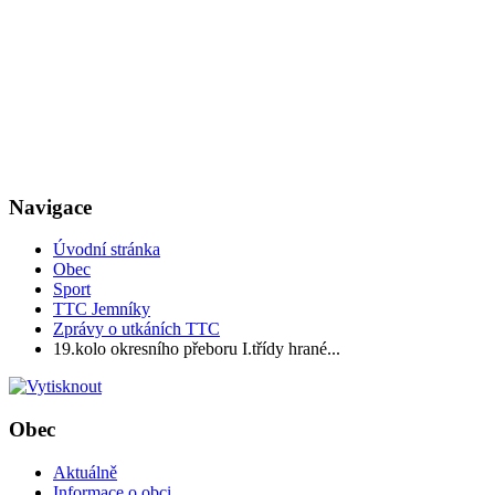
Navigace
Úvodní stránka
Obec
Sport
TTC Jemníky
Zprávy o utkáních TTC
19.kolo okresního přeboru I.třídy hrané...
Obec
Aktuálně
Informace o obci