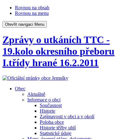
Rovnou na obsah
Rovnou na menu
Otevřit navigaci
Menu
Zprávy o utkáních TTC -
19.kolo okresního přeboru
I.třídy hrané 16.2.2011
Obec
Aktuálně
Informace o obci
Současnost
Historie
Zajímavosti v obci a v okolí
Poloha obce
Historie těžby uhlí
Statistické údaje
Mapy, územní plány, dokumenty