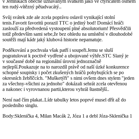
v Jemníkách obecně uznávaným svátkem jako ve čtyřicátém osmém
ten rudý-vítězný pětadvacátý..
Svůj svátek zde ale zcela poprávu oslavil vynikající stolní
tenis.Favorit favoritů porazil TTC o jediný bod! Domácí hráči
zaslouží za předvedená vystoupení plné absolutorium! Přesvědčili
totiž především sami sebe,že bez ohledu na umístění v dlouhodobé
soutěži mají kádr jaký klubová historie nepamatuje.
Poděkování a pochvala však patří i soupeři.Jemu se sluší
pogratulovat k poctivě vydřené a ubojované výhře.STC Slaný je
v současné době na regionální úrovni jednoznačně
nejlepší.Poukazuje na to narozdíl právě od naší úzké konkurence
schopné soupisky i počet zkušených hráčů pohybujících se po
okresních žebříčcích. "Mušketýři" s nimi ovšem dnes stylem "jeden
za všechny-všichni za jednoho" dokázali sehrát zcela otevřenou
a nakonec i vyrovnanou partii,kterou vyhrál štastnější..
Není nad čím plakat..Lídr tabulky letos poprvé musel dřít až do
posledního singlu.
Body:Sklenička 4, Milan Macák 2, Józa 1 a debl Józa-Sklenička 1