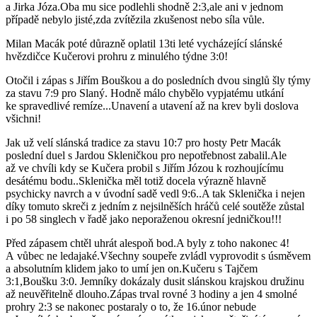
a Jirka Józa.Oba mu sice podlehli shodně 2:3,ale ani v jednom
případě nebylo jisté,zda zvítězila zkušenost nebo síla vůle.
Milan Macák poté důrazně oplatil 13ti leté vycházející slánské
hvězdičce Kučerovi prohru z minulého týdne 3:0!
Otočil i zápas s Jiřím Bouškou a do posledních dvou singlů šly týmy
za stavu 7:9 pro Slaný. Hodně málo chybělo vypjatému utkání
ke spravedlivé remíze...Unavení a utavení až na krev byli doslova
všichni!
Jak už velí slánská tradice za stavu 10:7 pro hosty Petr Macák
poslední duel s Jardou Skleničkou pro nepotřebnost zabalil.Ale
až ve chvíli kdy se Kučera probil s Jiřím Józou k rozhoujícímu
desátému bodu..Sklenička měl totiž docela výrazně hlavně
psychicky navrch a v úvodní sadě vedl 9:6..A tak Sklenička i nejen
díky tomuto skreči z jedním z nejsilněších hráčů celé soutěže zůstal
i po 58 singlech v řadě jako neporaženou okresní jedničkou!!!
Před zápasem chtěl uhrát alespoň bod.A byly z toho nakonec 4!
A vůbec ne ledajaké.Všechny soupeře zvládl vyprovodit s úsměvem
a absolutním klidem jako to umí jen on.Kučeru s Tajčem
3:1,Boušku 3:0. Jemníky dokázaly dusit slánskou krajskou družinu
až neuvěřitelně dlouho.Zápas trval rovné 3 hodiny a jen 4 smolné
prohry 2:3 se nakonec postaraly o to, že 16.únor nebude