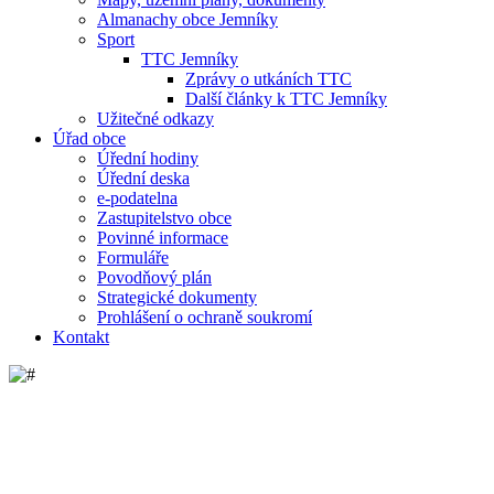
Almanachy obce Jemníky
Sport
TTC Jemníky
Zprávy o utkáních TTC
Další články k TTC Jemníky
Užitečné odkazy
Úřad obce
Úřední hodiny
Úřední deska
e-podatelna
Zastupitelstvo obce
Povinné informace
Formuláře
Povodňový plán
Strategické dokumenty
Prohlášení o ochraně soukromí
Kontakt