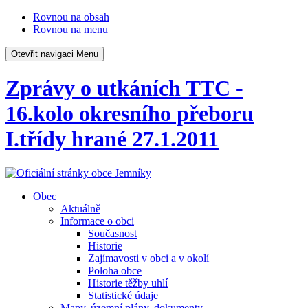
Rovnou na obsah
Rovnou na menu
Otevřit navigaci
Menu
Zprávy o utkáních TTC -
16.kolo okresního přeboru
I.třídy hrané 27.1.2011
Obec
Aktuálně
Informace o obci
Současnost
Historie
Zajímavosti v obci a v okolí
Poloha obce
Historie těžby uhlí
Statistické údaje
Mapy, územní plány, dokumenty