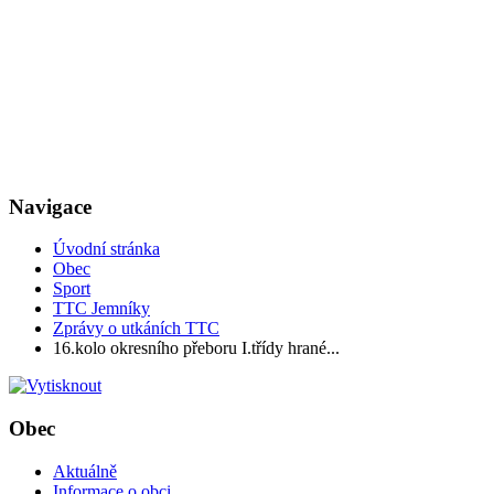
Navigace
Úvodní stránka
Obec
Sport
TTC Jemníky
Zprávy o utkáních TTC
16.kolo okresního přeboru I.třídy hrané...
Obec
Aktuálně
Informace o obci