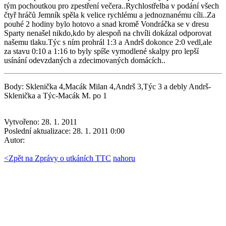
tým pochoutkou pro zpestření večera..Rychlostřelba v podání všech
čtyř hráčů Jemník spěla k velice rychlému a jednoznanému cíli..Za
pouhé 2 hodiny bylo hotovo a snad kromě Vondráčka se v dresu
Sparty nenašel nikdo,kdo by alespoň na chvíli dokázal odporovat
našemu tlaku.Týc s ním prohrál 1:3 a Andrš dokonce 2:0 vedl,ale
za stavu 0:10 a 1:16 to byly spíše vymodlené skalpy pro lepší
usínání odevzdaných a zdecimovaných domácích..
Body: Sklenička 4,Macák Milan 4,Andrš 3,Týc 3 a debly Andrš-
Sklenička a Týc-Macák M. po 1
Vytvořeno: 28. 1. 2011
Poslední aktualizace: 28. 1. 2011 0:00
Autor:
<
Zpět na Zprávy o utkáních TTC
nahoru