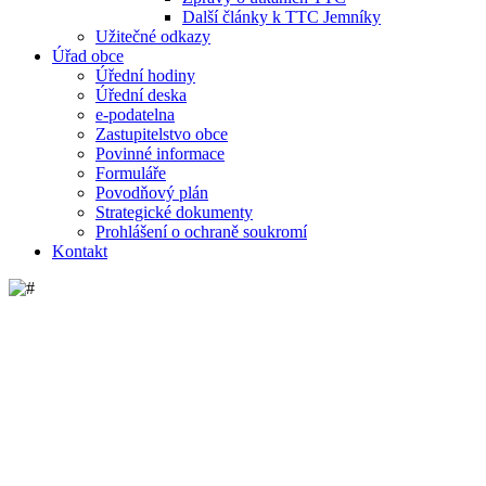
Další články k TTC Jemníky
Užitečné odkazy
Úřad obce
Úřední hodiny
Úřední deska
e-podatelna
Zastupitelstvo obce
Povinné informace
Formuláře
Povodňový plán
Strategické dokumenty
Prohlášení o ochraně soukromí
Kontakt