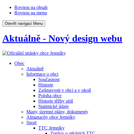
Rovnou na obsah
Rovnou na menu
Otevřit navigaci
Menu
Aktuálně - Nový design webu
Obec
Aktuálně
Informace o obci
Současnost
Historie
Zajímavosti v obci a v okolí
Poloha obce
Historie těžby uhlí
Statistické údaje
Mapy, územní plány, dokumenty
Almanachy obce Jemníky
Sport
TTC Jemníky
Zprávy o utkáních TTC